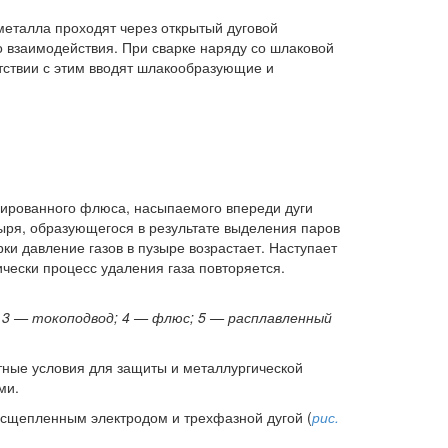
еталла проходят через открытый дуговой
о взаимодействия. При сварке наряду со шлаковой
тствии с этим вводят шлакообразующие и
лированного флюса, насыпаемого впереди дуги
зыря, образующегося в результате выделения паров
ки давление газов в пузыре возрастает. Наступает
чески процесс удаления газа повторяется.
; 3 — токоподвод; 4 — флюс; 5 — расплавленный
тные условия для защиты и металлургической
ми.
асщепленным электродом и трехфазной дугой (
рис.