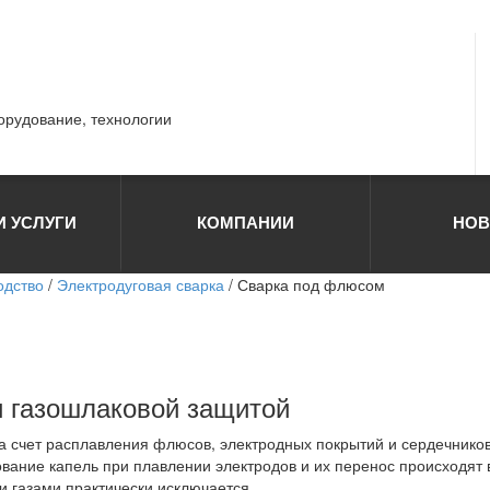
борудование, технологии
И УСЛУГИ
КОМПАНИИ
НОВ
одство
/
Электродуговая сварка
/ Сварка под флюсом
и газошлаковой защитой
за счет расплавления флюсов, электродных покрытий и сердечник
ование капель при плавлении электродов и их перенос происходят 
 газами практически исключается.