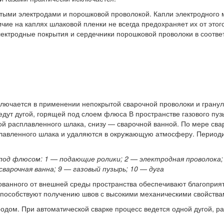
ыми электродами и порошковой проволокой. Капли электродного м
ие на каплях шлаковой пленки не всегда предохраняет их от этог
электродные покрытия и сердечники порошковой проволоки в соотве
ключается в применении непокрытой сварочной проволоки и грану
ведут дугой, горящей под слоем флюса В пространстве газового пу
кой расплавленного шлака, снизу — сварочной ванной. По мере свар
плавленного шлака и удаляются в окружающую атмосферу. Периоди
 под флюсом: 1 — подающие ролики; 2 — электродная проволока
сварочная ванна; 9 — газовый пузырь; 10 — дуга
ованного от внешней среды пространства обеспечивают благоприя
способствуют получению швов с высокими механическими свойства
дом. При автоматической сварке процесс ведется одной дугой, р