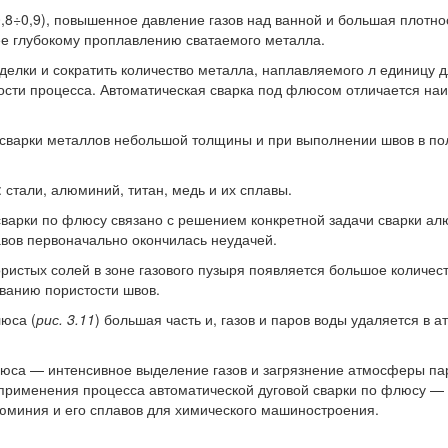
,8÷0,9), повышенное давление газов над ванной и большая плотнос
лее глубокому проплавлению сватаемого металла.
делки и сократить количество металла, наплавляемого л единицу 
ти процесса. Автоматическая сварка под флюсом отличается наи
ь сварки металлов небольшой толщины и при выполнении швов в по
стали, алюминий, титан, медь и их сплавы.
сварки по флюсу связано с решением конкретной задачи сварки а
вов первоначально окончилась неудачей.
истых солей в зоне газового пузыря появляется большое количест
ованию пористости швов.
юса (
рис. 3.11
) большая часть и, газов и паров воды удаляется в
люса — интенсивное выделение газов и загрязнение атмосферы па
 применения процесса автоматической дуговой сварки по флюсу —
люминия и его сплавов для химического машиностроения.