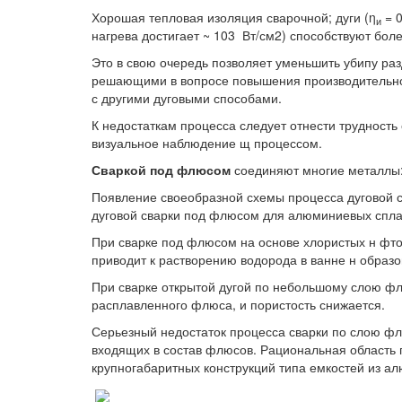
Хорошая тепловая изоляция сварочной; дуги (η
= 0
и
нагрева достигает ~ 103 Вт/см2) способствуют бо
Это в свою очередь позволяет уменьшить убипу раз
решающими в вопросе повышения производительнос
с другими дуговыми способами.
К недостаткам процесса следует отнести трудност
визуальное наблюдение щ процессом.
Сваркой под флюсом
соединяют многие металлы: 
Появление своеобразной схемы процесса дуговой 
дуговой сварки под флюсом для алюминиевых спла
При сварке под флюсом на основе хлористых н фтор
приводит к растворению водорода в ванне н образ
При сварке открытой дугой по небольшому слою фл
расплавленного флюса, и пористость снижается.
Серьезный недостаток процесса сварки по слою ф
входящих в состав флюсов. Рациональная область
крупногабаритных конструкций типа емкостей из а