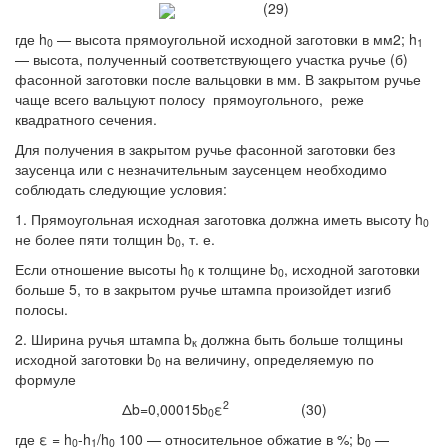
(29)
где h
— высота прямоугольной исходной заготовки в мм2; h
0
1
— высота, полученный соответствующего участка ручье (б)
фасонной заготовки после вальцовки в мм. В закрытом ручье
чаще всего вальцуют полосу прямоугольного, реже
квадратного сечения.
Для получения в закрытом ручье фасонной заготовки без
заусенца или с незначительным заусенцем необходимо
соблюдать следующие условия:
1. Прямоугольная исходная заготовка должна иметь высоту h
0
не более пяти толщин b
, т. е.
0
Если отношение высоты h
к толщине b
, исходной заготовки
0
0
больше 5, то в закрытом ручье штампа произойдет изгиб
полосы.
2. Ширина ручья штампа b
должна быть больше толщины
к
исходной заготовки b
на величину, определяемую по
0
формуле
2
Δb=0,00015b
ε
(30)
0
где ε = h
-h
/h
100 — относительное обжатие в %; b
—
0
1
0
0