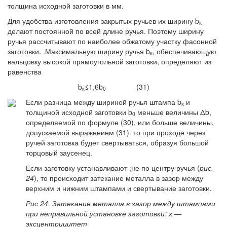
толщина исходной заготовки в мм.
Для удобства изготовления закрытых ручьев их ширину b
к
делают постоянной по всей длине ручья. Поэтому ширину
ручья рассчитывают по наиболее обжатому участку фасонной
заготовки. .Максимальную ширину ручья b
, обеспечивающую
к
вальцовку высокой прямоугольной заготовки, определяют из
равенства
b
≤1,6b
(31)
к
0
Если разница между шириной ручья штампа b
и
к
толщиной исходной заготовки b
меньше величины Δb,
0
определяемой по формуле (30), или больше величины,
допускаемой выражением (31). то при проходе через
ручей заготовка будет свертываться, образуя большой
торцовый заусенец.
Если заготовку устанавливают ;не по центру ручья (
рис.
24
), то происходит затекание металла в зазор между
верхним и нижним штампами и свертывание заготовки.
Рис 24. Затекание металла в зазор между штампами
при неправильной установке заготовки: х —
эксцентрицитет