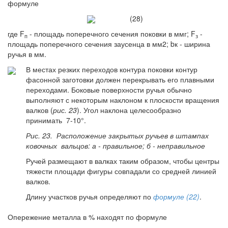
формуле
(28)
где F
- площадь поперечного сечения поковки в ммг; F
-
п
з
площадь поперечного сечения заусенца в мм2; bк - ширина
ручья в мм.
В местах резких переходов контура поковки контур
фасонной заготовки должен перекрывать его плавными
переходами. Боковые поверхности ручья обычно
выполняют с некоторым наклоном к плоскости вращения
валков (
рис. 23
). Угол наклона целесообразно
принимать 7-10°.
Рис. 23. Расположение закрытых ручьев в штампах
ковочных вальцов: а - правильное; б - неправильное
Ручей размещают в валках таким образом, чтобы центры
тяжести площади фигуры совпадали со средней линией
валков.
Длину участков ручья определяют по
формуле (22)
.
Опережение металла в % находят по формуле