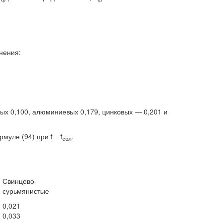
нения:
ых 0,100, алюминиевых 0,179, цинковых — 0,201 и
уле (94) при t = t
.
сол
Свинцово-
сурьмянистые
0,021
0,033