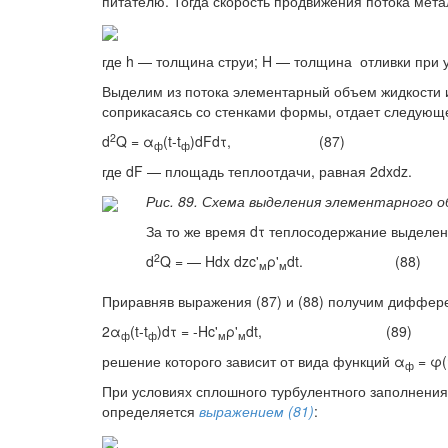
питателю. Тогда скорость продвижения потока мет
где h — толщина струи; H — толщина отливки при у
Выделим из потока элементарный объем жидкости и
соприкасаясь со стенками формы, отдает следующе
2
d
Q = α
(t-t
)dFdτ, (87)
ф
ф
где dF — площадь теплоотдачи, равная 2dxdz.
Рис. 89. Схема выделения элементарного 
За то же время dτ теплосодержание выделе
2
d
Q = — Hdx dzc'
ρ'
dt. (88)
м
м
Приравняв выражения (87) и (88) получим диффер
2α
(t-t
)dτ = -Hc'
ρ'
dt, (89)
ф
ф
м
м
решение которого зависит от вида функций α
= φ(
ф
При условиях сплошного турбулентного заполнени
определяется
выражением (81)
: