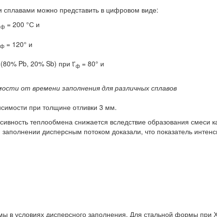
и сплавами можно представить в цифровом виде:
'
= 200 °С и
ф
= 120° и
ф
(80% Pb, 20% Sb) при t'
= 80° и
ф
мости от времени заполнения для различных сплавов
симости при толщине отливки 3 мм.
ивность теплообмена снижается вследствие образования смеси ка
заполнении дисперсным потоком доказали, что показатель интенс
 в условиях дисперсного заполнения. Для стальной формы при 