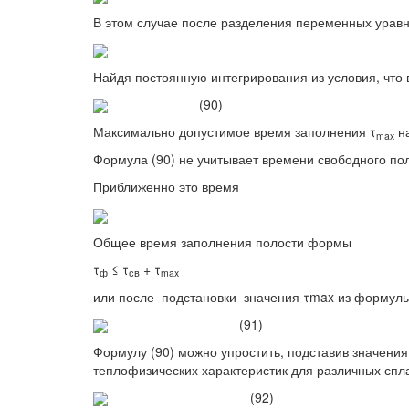
В этом случае после разделения переменных уравн
Найдя постоянную интегрирования из условия, что в 
(90)
Максимально допустимое время заполнения τ
на
max
Формула (90) не учитывает времени свободного пол
Приближенно это время
Общее время заполнения полости формы
τ
≤ τ
+ τ
ф
св
max
или после подстановки значения τmax из формулы 
(91)
Формулу (90) можно упростить, подставив значени
теплофизических характеристик для различных спл
(92)