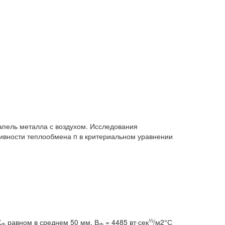
пель металла с воздухом. Исследования
ивности теплообмена n в критериальном уравнении
⅓
Х
равном в среднем 50 мм, В
= 4485 вт·сек
/м2°С
ф
ф