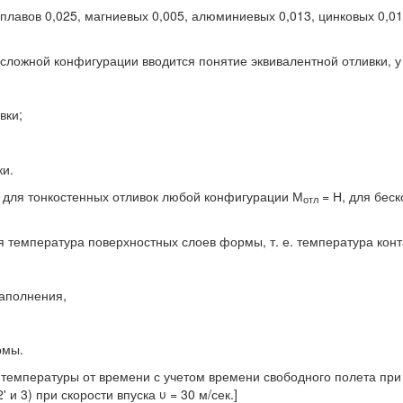
плавов 0,025, магниевых 0,005, алюминиевых 0,013, цинковых 0,0
сложной конфигурации вводится понятие эквивалентной отливки, у
вки;
и.
 для тонкостенных отливок любой конфигурации М
= Н, для беск
отл
 температура поверхностных слоев формы, т. е. температура кон
аполнения,
рмы.
температуры от времени с учетом времени свободного полета при
' и 3) при скорости впуска υ = 30 м/сек.]