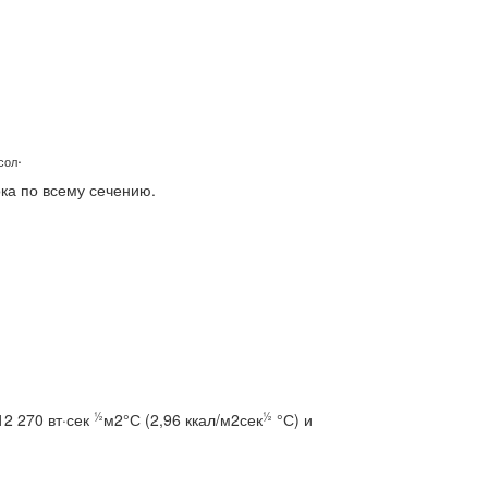
.
сол
ка по всему сечению.
½
½
12 270 вт·сек
м2°С (2,96 ккал/м2сек
°С) и