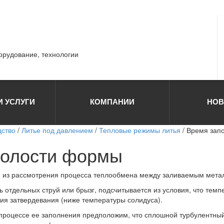
борудование, технологии
И УСЛУГИ
КОМПАНИИ
НОВ
дство
/
Литье под давлением
/
Тепловые режимы литья
/ Время зап
полости формы
 из рассмотрения процесса теплообмена между заливаемым мета
отдельных струй или брызг, подсчитывается из условия, что темп
ия затвердевания (ниже температуры солидуса).
процессе ее заполнения предположим, что сплошной турбулентный