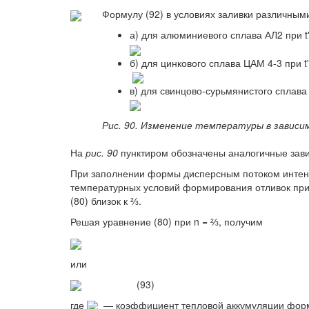
Формулу (92) в условиях заливки различным
а) для алюминиевого сплава АЛ2 при t
б) для цинкового сплава ЦАМ 4-3 при t'
в) для свинцово-сурьмянистого сплава 
Рис. 90. Изменение температуры в зависи
На
рис. 90
пунктиром обозначены аналогичные зави
При заполнении формы дисперсным потоком интенс
температурных условий формирования отливок при 
(80) близок к ⅔.
Решая уравнение (80) при n = ⅔, получим
или
(93)
где
— коэффициент тепловой аккумуляции формы