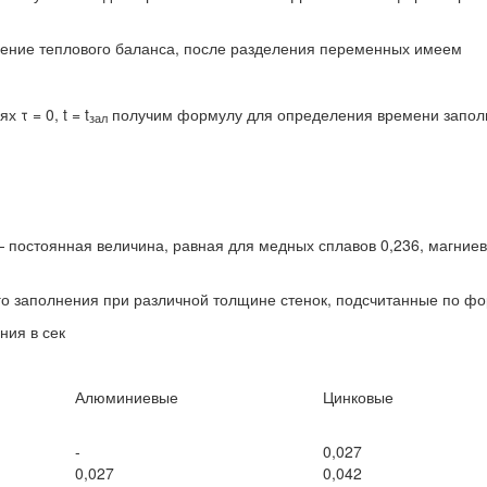
нение теплового баланса, после разделения переменных имеем
 τ = 0, t = t
получим формулу для определения времени запол
зал
 постоянная величина, равная для медных сплавов 0,236, магниев
 заполнения при различной толщине стенок, подсчитанные по форм
ния в сек
Алюминиевые
Цинковые
-
0,027
0,027
0,042