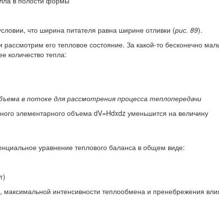
алла в полости формы
словии, что ширина питателя равна ширине отливки (
рис. 89
).
 рассмотрим его тепловое состояние. За какой-то бесконечно ма
е количество тепла:
объема в потоке для рассмотрения процесса теплопередачи
нного элементарного объема dV=Hdxdz уменьшится на величину
енциальное уравнение теплового баланса в общем виде:
τ)
я, максимальной интенсивности теплообмена и пренебрежения вл