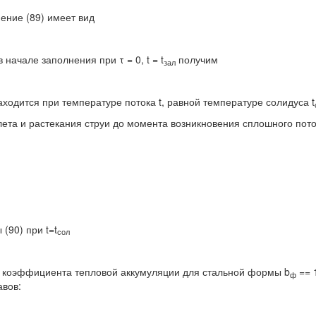
ение (89) имеет вид
начале заполнения при τ = 0, t = t
получим
зал
ходится при температуре потока t, равной температуре солидуса t
ета и растекания струи до момента возникновения сплошного пото
(90) при t=t
сол
я коэффициента тепловой аккумуляции для стальной формы b
== 
ф
авов: