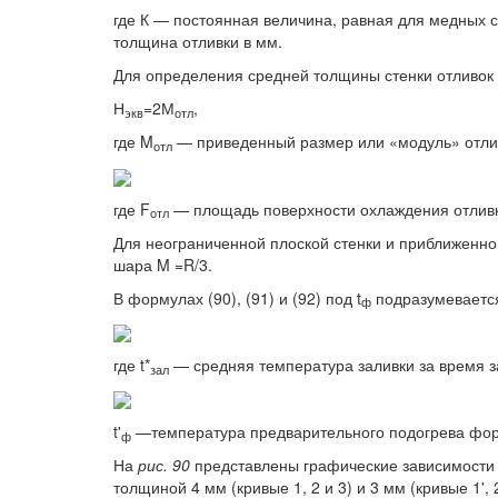
где К — постоянная величина, равная для медных с
толщина отливки в мм.
Для определения средней толщины стенки отливок 
Н
=2М
,
экв
отл
где M
— приведенный размер или «модуль» отли
отл
где F
— площадь поверхности охлаждения отливк
отл
Для неограниченной плоской стенки и приближенно
шара M =R/3.
В формулах (90), (91) и (92) под t
подразумевается
ф
где t*
— средняя температура заливки за время з
зал
t'
—температура предварительного подогрева фо
ф
На
рис. 90
представлены графические зависимости 
толщиной 4 мм (кривые 1, 2 и 3) и 3 мм (кривые 1', 2