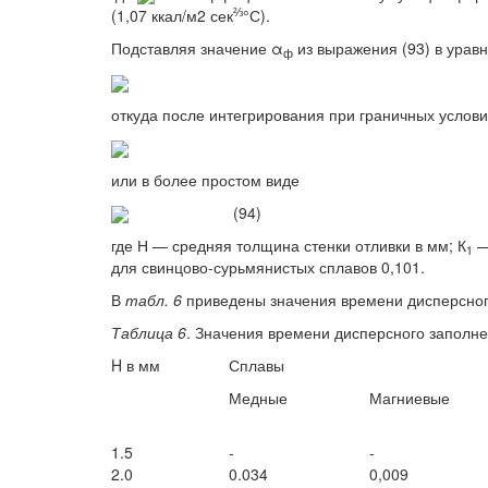
⅔
(1,07 ккал/м2 сек
°С).
Подставляя значение α
из выражения (93) в урав
ф
откуда после интегрирования при граничных условиях
или в более простом виде
(94)
где Н — средняя толщина стенки отливки в мм; К
—
1
для свинцово-сурьмянистых сплавов 0,101.
В
табл. 6
приведены значения времени дисперсного
Таблица 6
. Значения времени дисперсного заполне
H
в мм
Сплавы
Медные
Магниевые
1.5
-
-
2.0
0.034
0,009