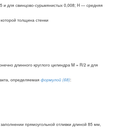
15 и для свинцово-сурьмянистых 0,008; H — средняя
 которой толщина стенки
онечно длинного круглого цилиндра M = R/2 и для
такта, определяемая
формулой (68)
:
 заполнении прямоугольной отливки длиной 85 мм,