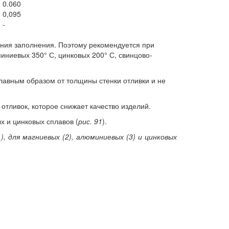
0.060
0,095
-
ания заполнения. Поэтому рекомендуется при
иниевых 350° С, цинковых 200° С, свинцово-
главным образом от толщины стенки отливки и не
отливок, которое снижает качество изделий.
х и цинковых сплавов (
рис. 91
).
, для магниевых (2), алюминиевых (3) и цинковых