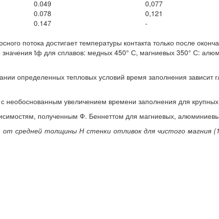
0.049
0,077
0.078
0,121
0.147
-
сного потока достигает температуры контакта только после оконч
значения tф для сплавов: медных 450° С, магниевых 350° С: алюм
здании определенных тепловых условий время заполнения зависит 
я с необоснованным увеличением времени заполнения для крупных 
висимостям, полученным Ф. Беннеттом для магниевых, алюминиевы
 от средней толщины Н стенки отливок для чистого магния (1)