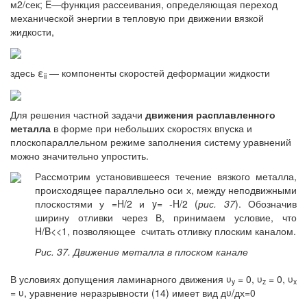
м2/сек; E—функция рассеивания, определяющая переход
механической энергии в тепловую при движении вязкой
жидкости,
здесь ε
— компоненты скоростей деформации жидкости
ii
Для решения частной задачи
движения расплавленного
металла
в форме при небольших скоростях впуска и
плоскопараллельном режиме заполнения систему уравнений
можно значительно упростить.
Рассмотрим установившееся течение вязкого металла,
происходящее параллельно оси х, между неподвижными
плоскостями у =H/2 и y= -H/2 (
рис. 37
). Обозначив
ширину отливки через В, принимаем условие, что
H/B<<1, позволяющее считать отливку плоским каналом.
Рис. 37. Движение металла в плоском канале
В условиях допущения ламинарного движения υ
= 0, υ
= 0, υ
y
z
x
= υ, уравнение неразрывности (14) имеет вид дυ/дх=0