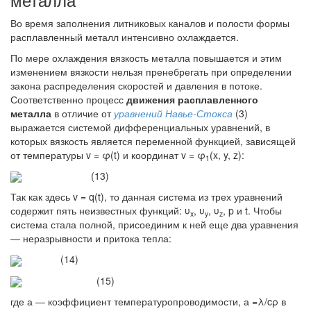
Во время заполнения литниковых каналов и полости формы
расплавленный металл интенсивно охлаждается.
По мере охлаждения вязкость металла повышается и этим
изменением вязкости нельзя пренебрегать при определении
закона распределения скоростей и давления в потоке.
Соответственно процесс
движения расплавленного
металла
в отличие от
уравнений Навье-Стокса
(3)
выражается системой дифференциальных уравнений, в
которых вязкость является переменной функцией, зависящей
от температуры v = φ(t) и координат v = φ
(x, y, z):
1
(13)
Так как здесь v = q(t), то данная система из трех уравнений
содержит пять неизвестных функций: υ
, υ
, υ
, p и t. Чтобы
x
y
z
система стала полной, присоединим к ней еще два уравнения
— неразрывности и притока тепла:
(14)
(15)
где а — коэффициент температуропроводимости, а =λ/cρ в