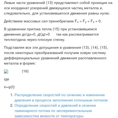
Левые части уравнений (13) представляют собой проекции на
оси координат ускорений движущихся частиц металла и,
следовательно, для установившегося движения равны нулю.
Действием массовых сил пренебрегаем F
= F
= F
= 0.
x
y
z
В уравнении притока тепла (15) при установившемся
движении дυ/дх=0, дt/дz=0 так как рассматривается
теплоотдача через плоскую стенку.
Подставляя все эти допущения в уравнения (13), (14), (15),
после некоторых преобразований получим новую систему
дифференциальных уравнений движения расплавленного
металла в форме:
(16)
где
v=φ(t)
Распределение скоростей по сечению и изменение
давления в процессе заполнения сплошным потоком
Определение скоростей и давлений в сечении
ламинарного потока по эксперементальным
зависимостям вязкости от температуры