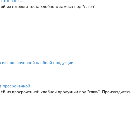
готового ...
рей
из готового теста хлебного замеса под "ллюч".
 просроченной ...
рей
из просроченной хлебной продукции под "ключ". Производительно